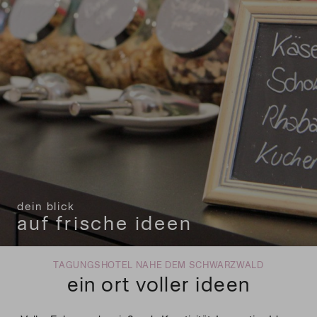
dein blick
dein blick
dein blick
dein blick
auf frische ideen
auf frische ideen
auf frische ideen
auf frische ideen
TAGUNGSHOTEL NAHE DEM SCHWARZWALD
ein ort voller ideen