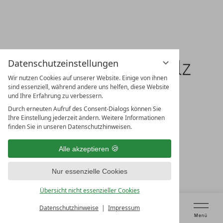
Datenschutzeinstellungen
Wir nutzen Cookies auf unserer Website. Einige von ihnen
sind essenziell, während andere uns helfen, diese Website
und Ihre Erfahrung zu verbessern.
Durch erneuten Aufruf des Consent-Dialogs können Sie
Ihre Einstellung jederzeit ändern. Weitere Informationen
finden Sie in unseren Datenschutzhinweisen.
Gastwerk Südpfalz
Alle akzeptieren
PAUSEN SCHAFFEN RAUM FÜR KREATIVITÄT
Nur essenzielle Cookies
rahmenprogramm &
Übersicht nicht essenzieller Cookies
incentives
Datenschutzhinweise
Impressum
Tagung anfragen
Gutschein kaufen
Tisch reservieren
Prüfen & Buchen
Menü
Im Leinsweiler Hof verschmelzen Arbeit und Freude