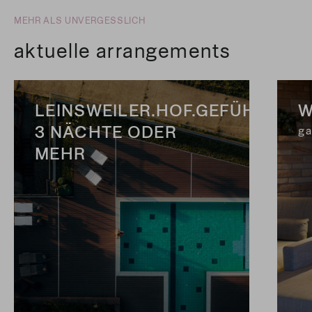
MEHR ALS UNVERGESSLICH
aktuelle arrangements
LEINSWEILER.HOF.GEFÜHL
W
3 NÄCHTE ODER
ga
MEHR