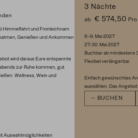
3
Nächte
nden
€ 574,50
ab
Pro
ti Himmelfahrt und Fronleichnam
6.-9. Mai 2027
urchatmen, Genießen und Ankommen
27.-30. Mai 2027
Buchbar ab mindestens 3
bot wird daraus Eure entspannte
Flexibel verlängerbar.
, abends zur Ruhe kommen, gut
nießen. Wellness, Wein und
Einfach gewünschtes An
auswählen. Das Angebot 
BUCHEN
mit Auswahlmöglichkeiten