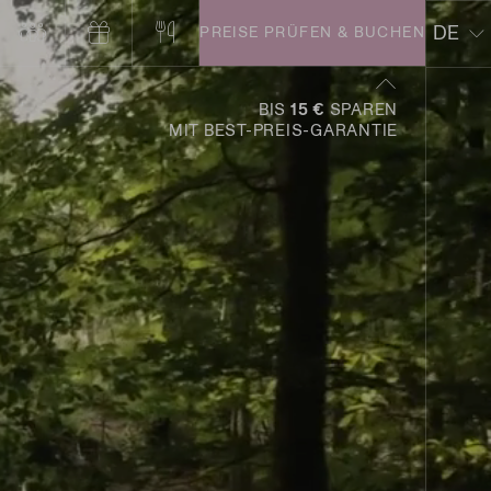
DE
PREISE
PRÜFEN & BUCHEN
EN
BIS
15 €
SPAREN
MIT BEST-PREIS-GARANTIE