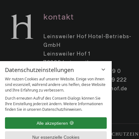
kontakt
Leinsweiler Hof Hotel-Betriebs-
GmbH
Leinsweiler Hof 1
76829 Leinsweiler
Datenschutzeinstellungen
Telefon:
+49 (0) 6345 409 0
Wir nutzen Cookies auf unserer Website. Einige von ihnen
Telefax: +49 (0) 6345 409 222
sind essenziell, während andere uns helfen, diese Website
E-Mail:
info@leinsweilerhof.de
und Ihre Erfahrung zu verbessern.
Durch erneuten Aufruf des Consent-Dialogs können Sie
Ihre Einstellung jederzeit ändern. Weitere Informationen
finden Sie in unseren Datenschutzhinweisen.
Alle akzeptieren
IMPRESSUM
DATENSCHUTZ
DATENSCHUTZ­EI
Nur essenzielle Cookies