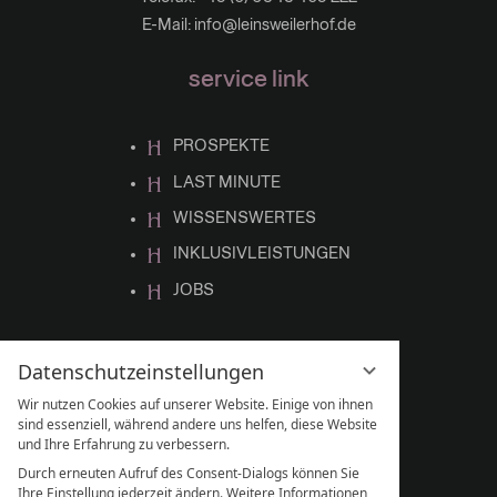
E-Mail:
info@leinsweilerhof.de
service link
PROSPEKTE
LAST MINUTE
WISSENSWERTES
INKLUSIVLEISTUNGEN
JOBS
Datenschutzeinstellungen
social media
Wir nutzen Cookies auf unserer Website. Einige von ihnen
sind essenziell, während andere uns helfen, diese Website
und Ihre Erfahrung zu verbessern.
Durch erneuten Aufruf des Consent-Dialogs können Sie
Ihre Einstellung jederzeit ändern. Weitere Informationen