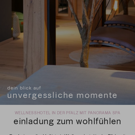
dein blick auf
dein blick auf
dein blick auf
unvergessliche momente
unvergessliche momente
unvergessliche momente
WELLNESSHOTEL IN DER PFALZ MIT PANORAMA SPA
einladung zum wohlfühlen