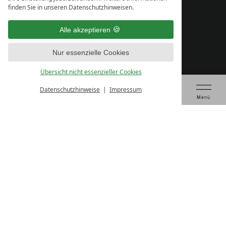
finden Sie in unseren Datenschutzhinweisen.
Alle akzeptieren
Nur essenzielle Cookies
Übersicht nicht essenzieller Cookies
Datenschutzhinweise
Impressum
Tagung anfragen
Gutschein kaufen
Tisch reservieren
Prüfen & Buchen
Menü
IMPRESSUM
DATENSCHUTZ
DATENSCHUTZ­EINSTELLUNGEN
AGB