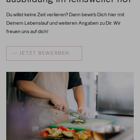
Du willst keine Zeit verlieren? Dann bewirb Dich hier mit
Gästebetreuung und -beratung
Deinem Lebenslauf und weiteren Angaben zu Dir. Wir
Empfang und Betreuung der Gäste
Service und Verkauf
freuen uns auf dich!
Zimmerreservierungen und Verwaltung
Planung und Organisation von Events
Zubereitung und Anrichten von Speisen
Planung und Organisation von Abläufen
JETZT BEWERBEN
Getränke- und Speisenkunde
Lebensmittelkunde und Warenwirtschaft
Service im Restaurant- und Veranstaltungsbereich
Hygienevorschriften und Qualitätskontrolle
Entwicklung neuer Gerichte und Menüs