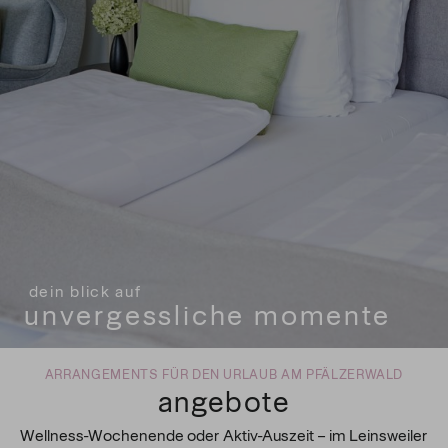
dein blick auf
dein blick auf
dein blick auf
unvergessliche momente
unvergessliche momente
unvergessliche momente
ARRANGEMENTS FÜR DEN URLAUB AM PFÄLZERWALD
angebote
Wellness-Wochenende oder Aktiv-Auszeit – im Leinsweiler